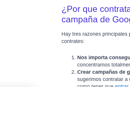
¿Por que contrata
campaña de Goog
Hay tres razones principales
contrates:
Nos importa consegui
concentramos totalmen
Crear campañas de g
sugerimos contratar a 
como tener que
entrar
anuncio y no el de otr
clicks, etc, que tienen
Crearemos una estrat
tendrá en cuenta los d
clientes potenciales, l