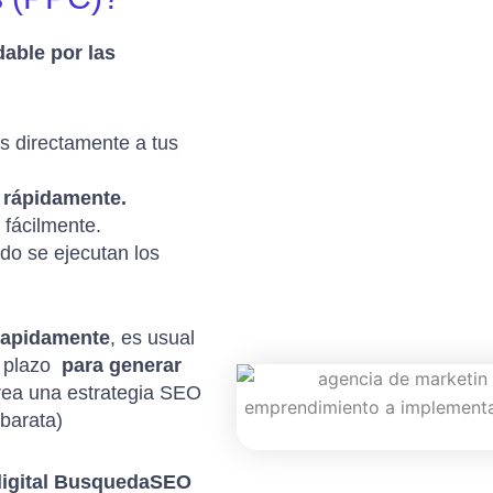
able por las
os directamente a tus
rápidamente.
 fácilmente.
ndo se ejecutan los
rapidamente
, es usual
o plazo
para generar
rea una estrategia SEO
 barata)
igital
BusquedaSEO