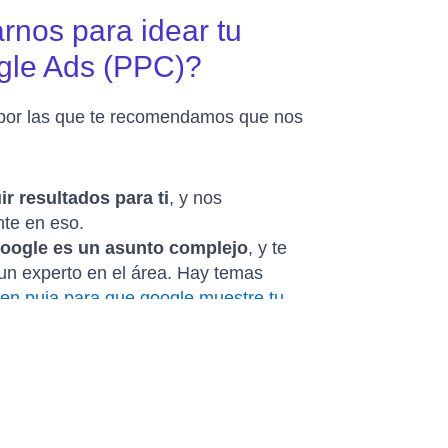
rnos para idear tu
le Ads (PPC)?
 por las que te recomendamos que nos
r resultados para ti
, y nos
te en eso.
oogle es un asunto complejo
, y te
un experto en el área. Hay temas
 en puja para que google muestre tu
a persona
, calcular el coste de los
 una curva de aprendizaje alta.
egia de anuncios solo para ti
, que
eseos y puntos de dolor de tus
o cual
generará clicks y aumentará